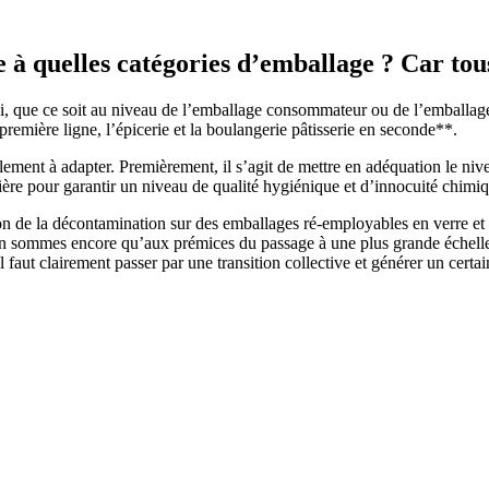
 à quelles catégories d’emballage ? Car tou
, que ce soit au niveau de l’emballage consommateur ou de l’emballage lo
première ligne, l’épicerie et la boulangerie pâtisserie en seconde**.
ellement à adapter. Premièrement, il s’agit de mettre en adéquation le n
atière pour garantir un niveau de qualité hygiénique et d’innocuité chim
n de la décontamination sur des emballages ré-employables en verre et en
en sommes encore qu’aux prémices du passage à une plus grande échelle.
l faut clairement passer par une transition collective et générer un certa