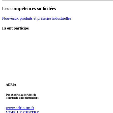
Les compétences sollicitées
Nouveaux produits et préséries industrielles
Ils ont participé
ADRIA
Des experts au service de
l’industrie agroalimentaire
www.adria.tm.fr
VOIR LE CENTRE